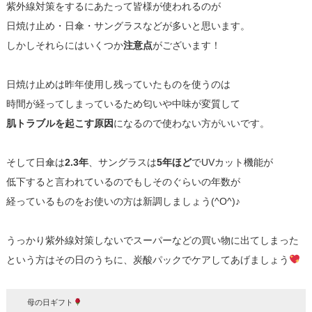
紫外線対策をするにあたって皆様が使われるのが
日焼け止め・日傘・サングラスなどが多いと思います。
しかしそれらにはいくつか
注意点
がございます！
日焼け止めは昨年使用し残っていたものを使うのは
時間が経ってしまっているため匂いや中味が変質して
肌トラブルを起こす原因
になるので使わない方がいいです。
そして日傘は
2.3年
、サングラスは
5年ほど
でUVカット機能が
低下すると言われているのでもしそのぐらいの年数が
経っているものをお使いの方は新調しましょう(^O^)♪
うっかり紫外線対策しないでスーパーなどの買い物に出てしまった
という方はその日のうちに、炭酸パックでケアしてあげましょう
母の日ギフト