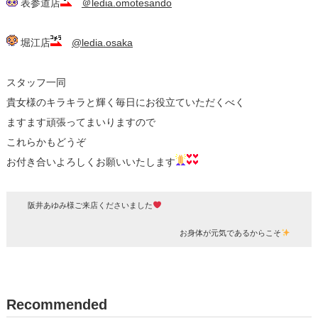
表参道店
＠ledia.omotesando
堀江店
@ledia.osaka
スタッフ一同
貴女様のキラキラと輝く毎日にお役立ていただくべく
ますます頑張ってまいりますので
これらかもどうぞ
お付き合いよろしくお願いいたします
阪井あゆみ様ご来店くださいました
お身体が元気であるからこそ
Recommended