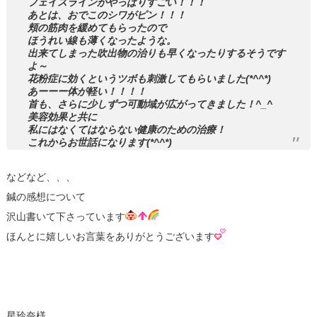
フェイスラインがやっぱりすごい！！！
あとは、おでこのシワがピン！！！
頬の筋肉を緩めてもらったので
ほうれい線も薄くなったような。
出来てしまった吹出物の治りも早くなったりするそうです
よ～
花粉症に効くというツボも刺激してもらいました(*^^*)
あーーー体が軽い！！！！
首も、さらに少しずつ可動域が広がってきました！^_^
美容効果と共に
私にはなくてはならない健康のための治療！
これからお世話になります(*^^*)
などなど、、、
鍼の感想について
沢山書いて下さっています
ほんとに嬉しいお言葉をありがとうございます
星玲奈様、